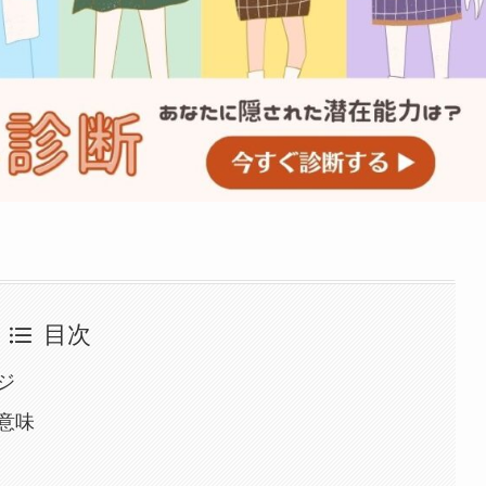
目次
ジ
意味