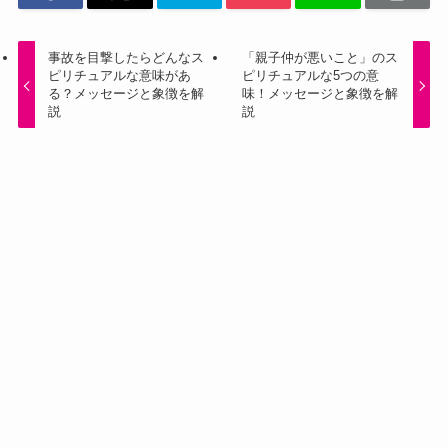
事故を目撃したらどんなス
「親子仲が悪いこと」のス
ピリチュアルな意味があ
ピリチュアルな5つの意
る？メッセージと象徴を解
味！メッセージと象徴を解
説
説