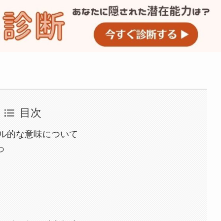
目次
ル的な意味について
つ