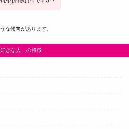
ル的な特徴は何ですか？
うな傾向があります。
が好きな人」の特徴