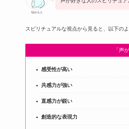
声が好きな人のスピリチュア
悩める人
スピリチュアルな視点から見ると、以下のよ
「声
感受性が高い
共感力が強い
直感力が鋭い
創造的な表現力