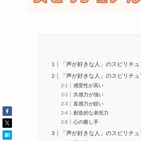
「声が好きな人」のスピリチュ
「声が好きな人」のスピリチュ
感受性が高い
共感力が強い
直感力が鋭い
創造的な表現力
心の癒し手
「声が好きな人」のスピリチュ