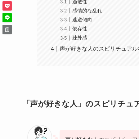
過敏性
感情的な乱れ
逃避傾向
依存性
疎外感
声が好きな人のスピリチュアル
「声が好きな人」のスピリチュ