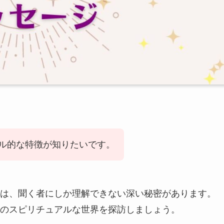
ル的な特徴が知りたいです。
は、聞く者にしか理解できない深い秘密があります。
のスピリチュアルな世界を探訪しましょう。