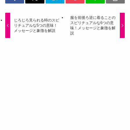
服を前後ろ逆に着ることの
じろじろ見られる時のスピ
スピリチュアルな6つの意
リチュアルな5つの意味！
味！メッセージと象徴を解
メッセージと象徴を解説
説